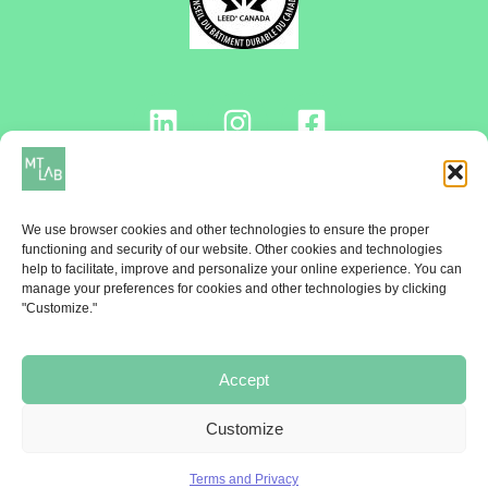
Contact us!
We use browser cookies and other technologies to ensure the proper
functioning and security of our website. Other cookies and technologies
help to facilitate, improve and personalize your online experience. You can
manage your preferences for cookies and other technologies by clicking
NEWSLETTER
"Customize."
Once a month, receive the MT Lab Ticket
Accept
Subscribe!
Customize
Terms and Privacy