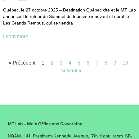
Québec, le 27 octobre 2025 – Destination Québec cité et le MT Lab
annoncent le retour du Sommet du tourisme innovant et durable –
Les Grands Remous, qui se tiendra
Learn more
« Précédent
1
2
3
4
5
6
7
8
9
10
Suivant »
MT Lab – Main Office and Coworking
UQAM, 141 President-Kennedy Avenue, 7th floor, room SB-