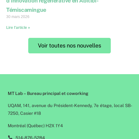
d’innovation régénérative en Abitibi-
Témiscamingue
30 mars 2026
Lire l'article »
Voir toutes nos nouvelles
MT Lab – Bureau principal et coworking
UQAM, 141, avenue du Président-Kennedy, 7e étage, local SB-
7250, Casier #18
Montréal (Québec) H2X 1Y4
514-876-5284