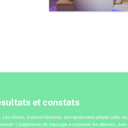
sultats et constats
 Les clients, d’abord hésitants, ont rapidement adopté cette no
nnel. L’expérience de massage a surpassé les attentes, avec des