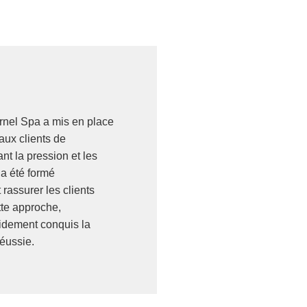
ernel Spa a mis en place
aux clients de
nt la pression et les
 a été formé
rassurer les clients
tte approche,
apidement conquis la
réussie.