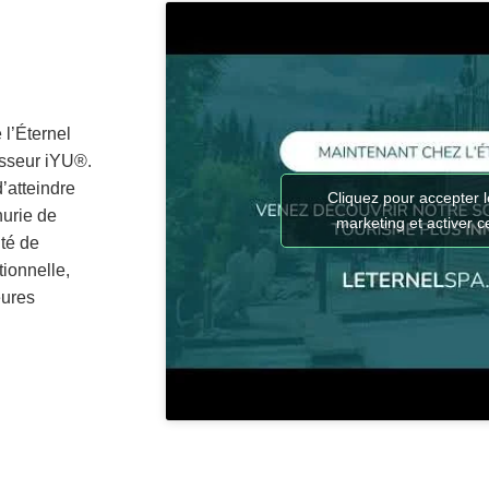
l’Éternel
masseur iYU®.
’atteindre
Cliquez pour accepter 
nurie de
marketing et activer 
ité de
tionnelle,
eures