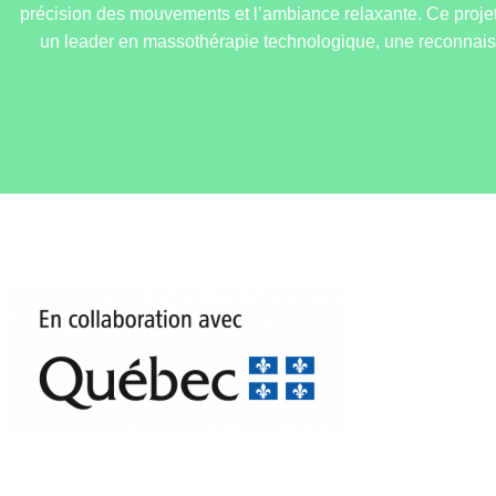
précision des mouvements et l’ambiance relaxante. Ce projet
un leader en massothérapie technologique, une reconnais