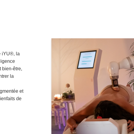
é iYU®, la
ligence
 bien-être,
trer la
ugmentée et
ienfaits de