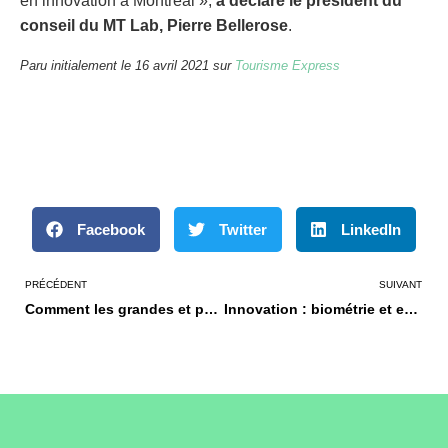
en innovation à Montréal »,
a déclaré le président du
conseil du MT Lab, Pierre Bellerose
.
Paru initialement le 16 avril 2021 sur
Tourisme Express
Facebook
Twitter
LinkedIn
PRÉCÉDENT
SUIVANT
Comment les grandes et petites entreprises en tourisme peuvent-elles innover ensemble?
Innovation : biométrie et expérience olfactive