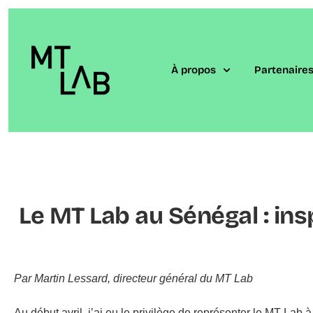
À propos
Partenaire
Le MT Lab au Sénégal : ins
Par Martin Lessard, directeur général du MT Lab
Au début avril, j’ai eu le privilège de représenter le MT L