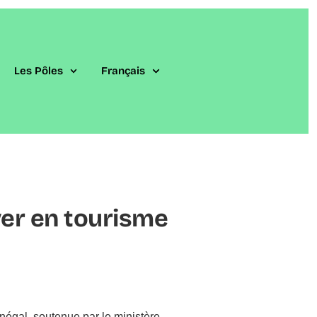
Les Pôles
Français
ver en tourisme
négal, soutenue par le ministère