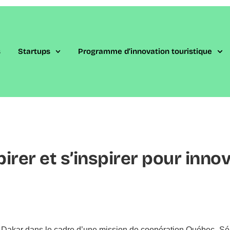
s
Startups​
Programme d’innovation touristique
pirer et s’inspirer pour inno
ab à Dakar dans le cadre d’une mission de coopération Québec–Sé