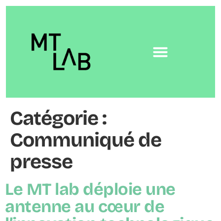
Catégorie :
Communiqué de
presse
Le MT lab déploie une
antenne au cœur de